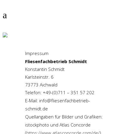
IMPRESSUM
Impressum
Fliesenfachbetrieb Schmidt
Konstantin Schmidt
Karlsteinstr. 6
73773 Aichwald
Telefon: +49-(0)711 – 351 57 202
E-Mail: info@fliesenfachbetrieb-
schmidt.de
Quellangaben für Bilder und Grafiken:
istockphoto und Atlas Concorde
(
https://www.atlasconcorde.com/de/
).