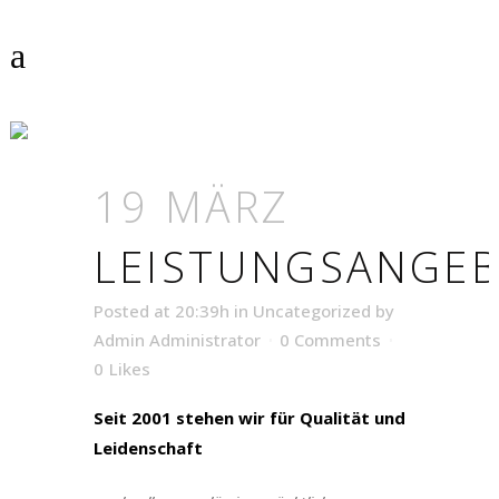
LEISTUNGSANGEBOT
19 MÄRZ
LEISTUNGSANGE
Posted at 20:39h
in
Uncategorized
by
Admin Administrator
0 Comments
0
Likes
Seit 2001 stehen wir für Qualität und
Leidenschaft