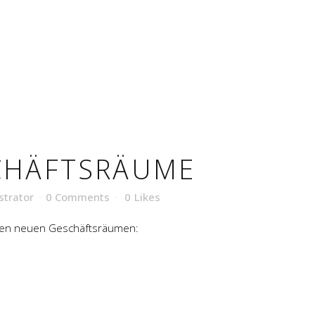
CHÄFTSRÄUME
strator
0 Comments
0
Likes
eren neuen Geschäftsräumen: